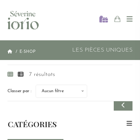
Ouvr
LES PIÈCES UNIQUES
ACCUEIL
E-SHOP
Afficher en pavé
Afficher en ligne
7 résultats
Aucun filtre
Classer par :
Fermer
CATÉGORIES
Catég
Nouveautés