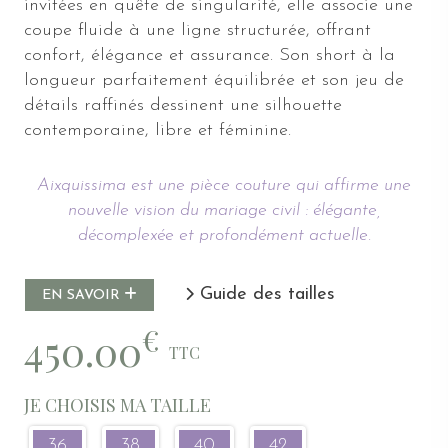
invitées en quête de singularité, elle associe une
coupe fluide à une ligne structurée, offrant
confort, élégance et assurance. Son short à la
longueur parfaitement équilibrée et son jeu de
détails raffinés dessinent une silhouette
contemporaine, libre et féminine.
Aixquissima est une pièce couture qui affirme une
nouvelle vision du mariage civil : élégante,
décomplexée et profondément actuelle.
Guide des tailles
EN SAVOIR
€
450.00
TTC
JE CHOISIS MA TAILLE
36
38
40
42