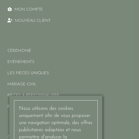
VETEMENTS UNIQUES AIX-EN-PROVENCE
MON COMPTE
souvenirs textiles de Provence
NOUVEAU CLIENT
Souvenirs textiles de Provence : decouvrez foulards,
nappes, toiles et creations artisanales uniques, alliant
Catalogue
authenticite provencale et savoir-faire local.
CÉRÉMONIE
SOUVENIRS TEXTILES DE PROVENCE
EVÈNEMENTS
veste kimono upcyclee kimono filet
LES PIÈCES UNIQUES
coton veste blanche ajouree upcycling
MARIAGE CIVIL
rideau piece unique mode durable
PIÈCES À PERSONNALISER
Veste kimono upcyclée à partir d'un rideau filet des
années 80. Coton blanc ajouré, bordures crochet
PIÈCES UPCYCLÉES
Nous utilisons des cookies
d'origine
uniquement afin de vous proposer
Aide & informations
une navigation optimale, des offres
VESTE KIMONO UPCYCLEE KIMONO FILET COTON
publicitaires adaptées et nous
VESTE BLANCHE AJOUREE UPCYCLING RIDEAU PIECE
CARTES CADEAUX
permettre d'analyser la